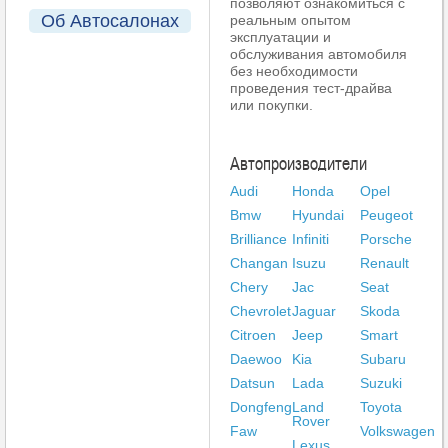
позволяют ознакомиться с
Об Автосалонах
реальным опытом
эксплуатации и
обслуживания автомобиля
без необходимости
проведения тест-драйва
или покупки.
Автопроизводители
Audi
Honda
Opel
Bmw
Hyundai
Peugeot
Brilliance
Infiniti
Porsche
Changan
Isuzu
Renault
Chery
Jac
Seat
Chevrolet
Jaguar
Skoda
Citroen
Jeep
Smart
Daewoo
Kia
Subaru
Datsun
Lada
Suzuki
Dongfeng
Land
Toyota
Rover
Faw
Volkswagen
Lexus